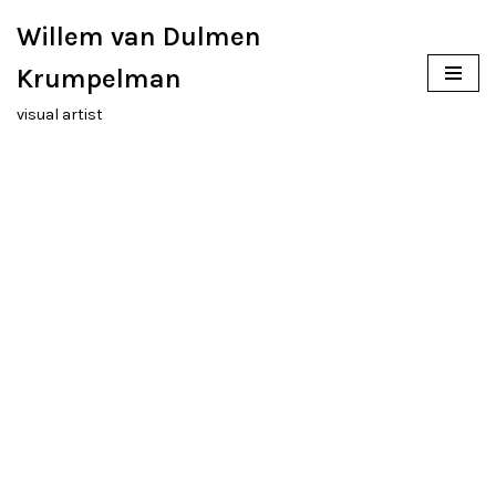
Willem van Dulmen
Ga
Krumpelman
naar
visual artist
de
inhoud